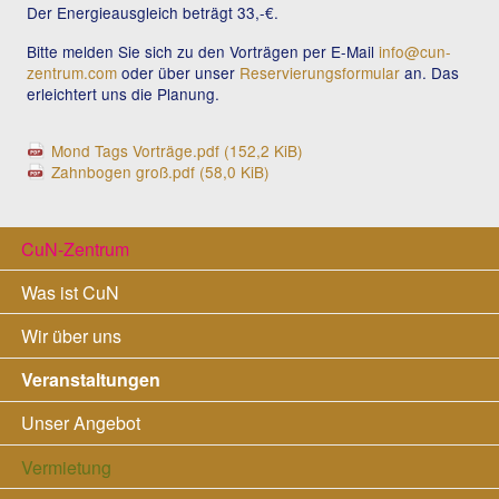
Der Energieausgleich beträgt 33,-€.
Bitte melden Sie sich zu den Vorträgen per E-Mail
info@cun-
zentrum.com
oder über unser
Reservierungsformular
an. Das
erleichtert uns die Planung.
Mond Tags Vorträge.pdf
(152,2 KiB)
Zahnbogen groß.pdf
(58,0 KiB)
Navigation
CuN-Zentrum
überspringen
Was ist CuN
Wir über uns
Veranstaltungen
Unser Angebot
Vermietung