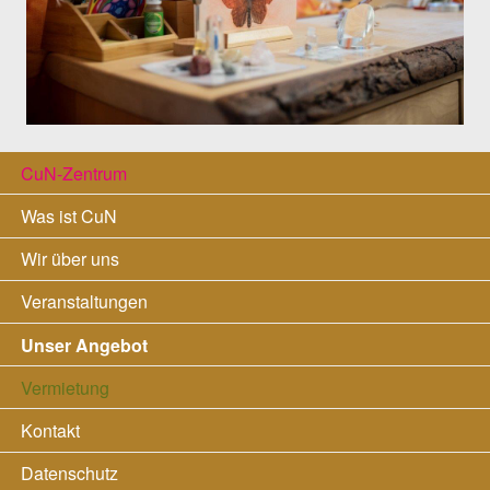
Navigation
CuN-Zentrum
überspringen
Was ist CuN
Wir über uns
Veranstaltungen
Unser Angebot
Vermietung
Kontakt
Datenschutz