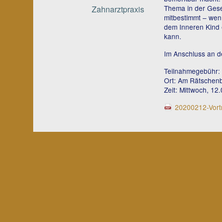
Thema in der Gese
Zahnarztpraxis
mitbestimmt – wen
dem Inneren Kind 
kann.
Im Anschluss an d
Teilnahmegebühr:
Ort: Am Rätschen
Zeit: Mittwoch, 1
20200212-Vort