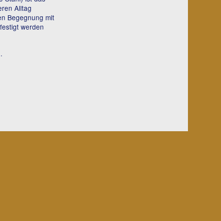
ren Alltag
gen Begegnung mit
festigt werden
.