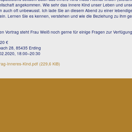
llschaft angekommen. Wie sehr das Innere Kind unser Leben und unse
n auch oft unbewusst. Ich lade Sie an diesem Abend zu einer lebendi
ein. Lernen Sie es kennen, verstehen und wie die Beziehung zu ihm ge
en Vortrag steht Frau Weiß noch gerne für einige Fragen zur Verfügung
 20 €
bach 28, 85435 Erding
2.02.2020, 18:00–20:30
rag-Inneres-Kind.pdf
(229,6 KiB)